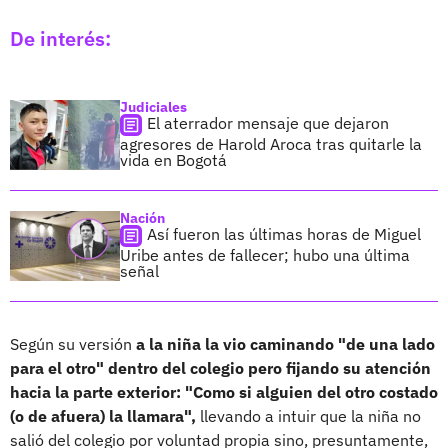
De interés:
Judiciales
El aterrador mensaje que dejaron
agresores de Harold Aroca tras quitarle la
vida en Bogotá
Nación
Así fueron las últimas horas de Miguel
Uribe antes de fallecer; hubo una última
señal
Según su versión
a la niña la vio caminando "de una lado
para el otro" dentro del colegio pero fijando su atención
hacia la parte exterior: "Como si alguien del otro costado
(o de afuera) la llamara",
llevando a intuir que la niña no
salió del colegio por voluntad propia sino, presuntamente,