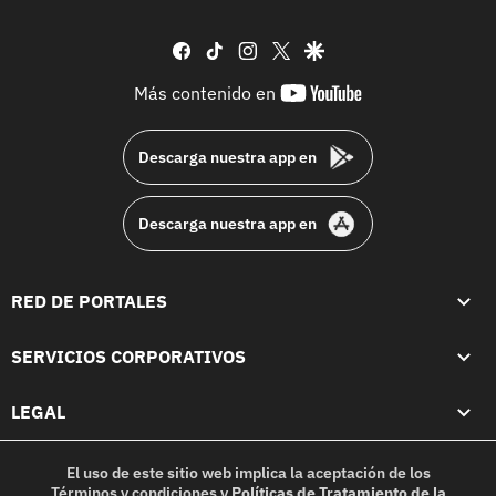
facebook
tiktok
instagram
twitter
google
youtube-
Más contenido en
footer
Descarga nuestra app en
Descarga nuestra app en
RED DE PORTALES
SERVICIOS CORPORATIVOS
LEGAL
El uso de este sitio web implica la aceptación de los
Términos y condiciones
y
Políticas de Tratamiento de la