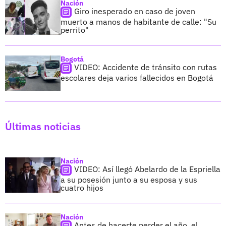
Nación
Giro inesperado en caso de joven
muerto a manos de habitante de calle: "Su
perrito"
Bogotá
VIDEO: Accidente de tránsito con rutas
escolares deja varios fallecidos en Bogotá
Últimas noticias
Nación
VIDEO: Así llegó Abelardo de la Espriella
a su posesión junto a su esposa y sus
cuatro hijos
Nación
Antes de hacerte perder el año, el