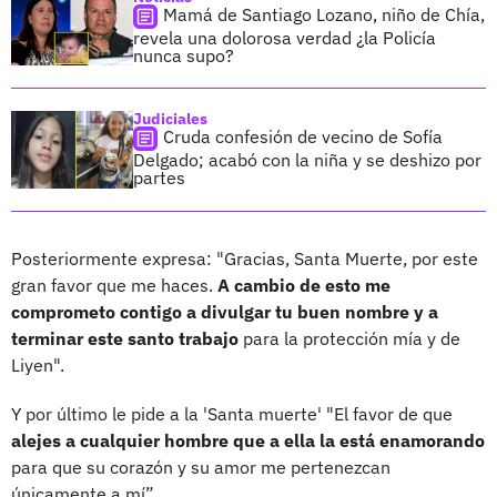
Mamá de Santiago Lozano, niño de Chía,
revela una dolorosa verdad ¿la Policía
nunca supo?
Judiciales
Cruda confesión de vecino de Sofía
Delgado; acabó con la niña y se deshizo por
partes
Posteriormente expresa: "Gracias, Santa Muerte, por este
gran favor que me haces.
A cambio de esto me
comprometo contigo a divulgar tu buen nombre y a
terminar este santo trabajo
para la protección mía y de
Liyen".
Y por último le pide a la 'Santa muerte' "El favor de que
alejes a cualquier hombre que a ella la está enamorando
para que su corazón y su amor me pertenezcan
únicamente a mí”.