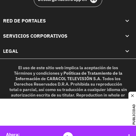
RED DE PORTALES
SERVICIOS CORPORATIVOS
LEGAL
El uso de este sitio web implica la aceptación de los
Términos y condiciones
y
Políticas de Tratamiento de la
Información
de
CARACOL TELEVISIÓN S.A.
Todos los
Derechos Reservados D.R.A. Prohibida su reproducción
total o parcial, así como su traducción a cualquier idioma sin
autorización escrita de su titular. Reproduction in whole or
c
in part, or translation without written permission is
prohibited. All rights reserved 2025.
PUBLICIDAD
MIEMBRO DE: