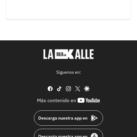
Síguenos en:
facebook
tiktok
instagram
twitter
google
youtube-
Más contenido en
footer
Descarga nuestra app en
Descarga nuestra app en