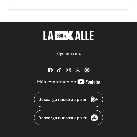
Síguenos en:
facebook
tiktok
instagram
twitter
google
youtube-
Más contenido en
footer
Descarga nuestra app en
Descarga nuestra app en