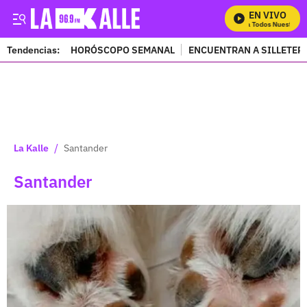
EN VIVO
Mira Todos Nuestros Pro
Tendencias:
HORÓSCOPO SEMANAL
ENCUENTRAN A SILLETER
PUBLICIDAD
/
La Kalle
Santander
Santander