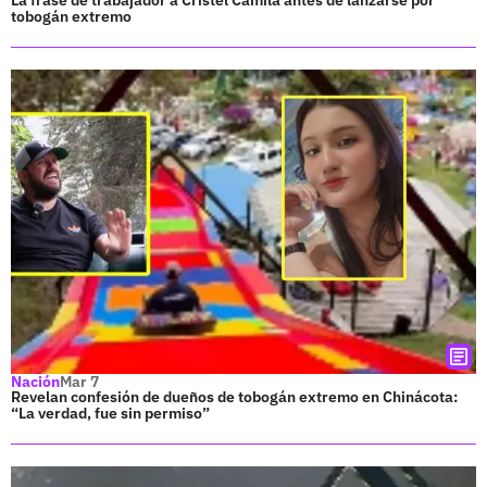
La frase de trabajador a Cristel Camila antes de lanzarse por
tobogán extremo
Nación
Mar 7
Revelan confesión de dueños de tobogán extremo en Chinácota:
“La verdad, fue sin permiso”