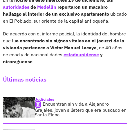
autoridades
de
Medellín
reportaron un macabro
hallazgo al interior de un exclusivo apartamento
ubicado
en El Poblado, sur oriente de la capital antioqueña.
De acuerdo con el informe policial, la identidad del hombre
que fu
e encontrado sin signos vitales en el jacuzzi de la
vivienda pertenece a Víctor Manuel Lacaya
, de 40 años
de edad y de nacionalidades
estadounidense
y
nicaragüense
.
Últimas noticias
Judiciales
Encuentran sin vida a Alejandro
Grajales, joven silletero que era buscado en
Santa Elena