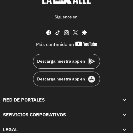
Síguenos en:
facebook
tiktok
instagram
twitter
google
youtube-
Más contenido en
footer
Descarga nuestra app en
Descarga nuestra app en
RED DE PORTALES
SERVICIOS CORPORATIVOS
LEGAL