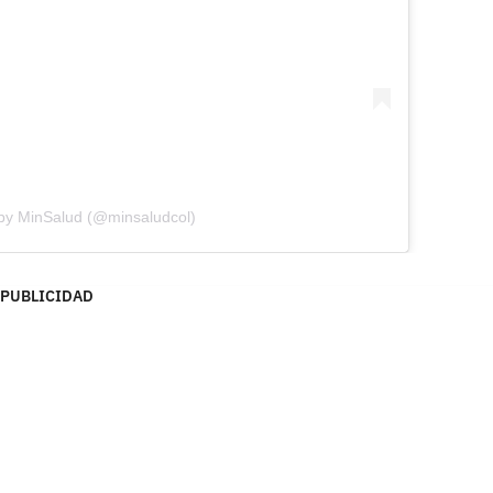
 by MinSalud (@minsaludcol)
PUBLICIDAD