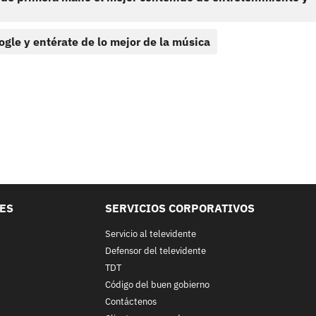
ogle y entérate de lo mejor de la música
LES
SERVICIOS CORPORATIVOS
Servicio al televidente
Defensor del televidente
TDT
Código del buen gobierno
Contáctenos