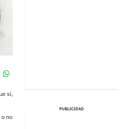
Whatsapp
k
ue sí,
PUBLICIDAD
 o no