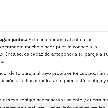
legan juntos:
Solo una persona atenta a las
xperimente mucho placer, pues la conoce a la
ax. Incluso, es capaz de anteponer a su pareja a s
o.
acer de tu pareja al tuyo propio entonces podríam
ación es a hacer disfrutar a quien está contigo y 
ta el sexo contigo nunca será suficiente y querrá m
 de primera mano el mejor contenido de entretenimiento y