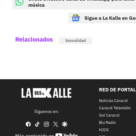
música
Sigue a La Kalle en Go
Relacionados
Sexualidad
RED DE PORTA
Noticias Caracol
Caracol Televisión
Síguenos en:
Gol Caracol
Blu Radio
facebook
tiktok
instagram
twitter
google
HJCK
youtube-
Más contenido en