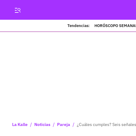
Tendencias:
HORÓSCOPO SEMANA
/
/
/
La Kalle
Noticias
Pareja
¿Cuáles cumples? Seis señales