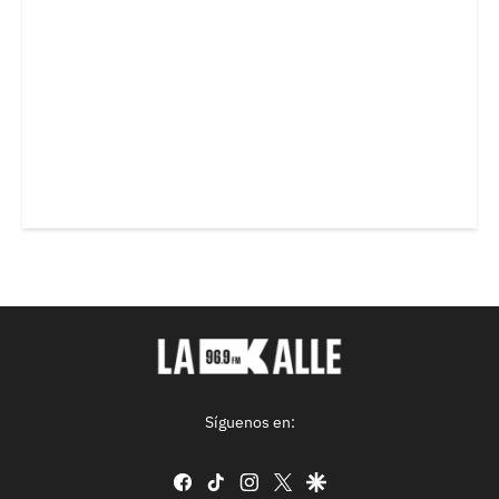
Síguenos en:
facebook
tiktok
instagram
twitter
google