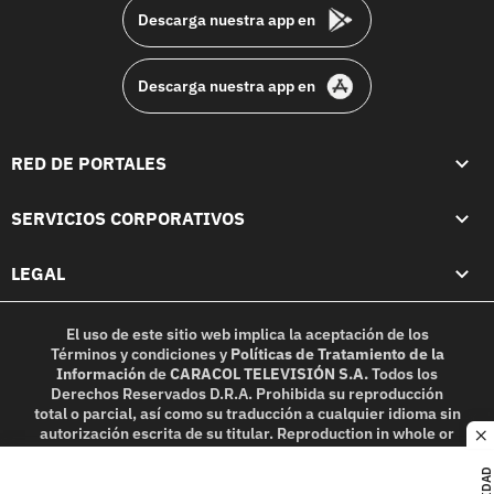
Descarga nuestra app en
Descarga nuestra app en
RED DE PORTALES
SERVICIOS CORPORATIVOS
LEGAL
El uso de este sitio web implica la aceptación de los
Términos y condiciones
y
Políticas de Tratamiento de la
Información
de
CARACOL TELEVISIÓN S.A.
Todos los
Derechos Reservados D.R.A. Prohibida su reproducción
total o parcial, así como su traducción a cualquier idioma sin
autorización escrita de su titular. Reproduction in whole or
c
in part, or translation without written permission is
prohibited. All rights reserved 2025.