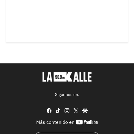
Síguenos en:
facebook
tiktok
instagram
twitter
google
youtube-
Más contenido en
footer