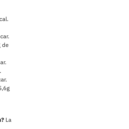
al.
car.
 de
ar.
.
ar.
5,6g
n?
La