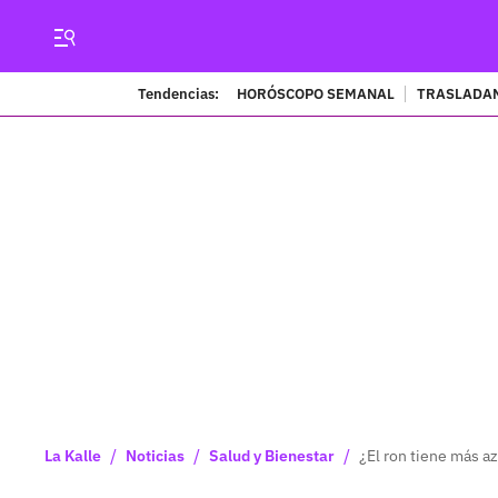
Tendencias:
HORÓSCOPO SEMANAL
TRASLADAN
/
/
/
La Kalle
Noticias
Salud y Bienestar
¿El ron tiene más a