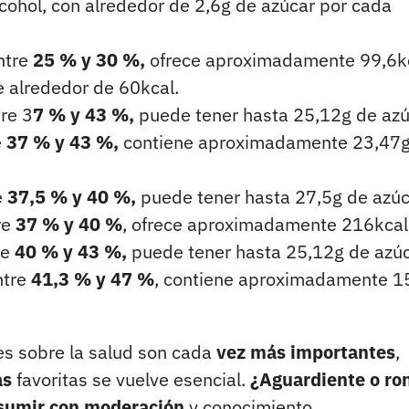
ohol, con alrededor de 2,6g de azúcar por cada
ntre
25 % y 30 %,
ofrece aproximadamente 99,6kc
e alrededor de 60kcal.
re 3
7 % y 43 %,
puede tener hasta 25,12g de azú
e
37 % y 43 %,
contiene aproximadamente 23,47g
e
37,5 % y 40 %,
puede tener hasta 27,5g de azúc
re
37 % y 40 %
, ofrece aproximadamente 216kcal
re
40 % y 43 %,
puede tener hasta 25,12g de azúc
ntre
41,3 % y 47 %
, contiene aproximadamente 1
s sobre la salud son cada
vez más importantes
,
as
favoritas se vuelve esencial.
¿Aguardiente o ro
sumir con moderación
y conocimiento.