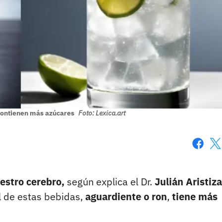
contienen más azúcares
Foto: Lexica.art
Faceboo
X
uestro cerebro,
según explica el Dr.
Julián Aristiza
ál de estas bebidas,
aguardiente o ron
,
tiene más