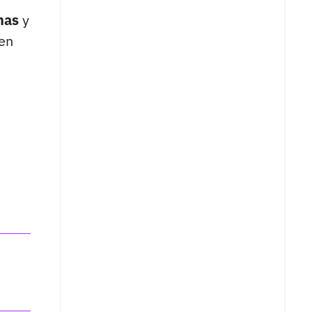
mas
y
 en