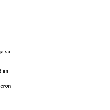
o
ja su
ó en
ieron