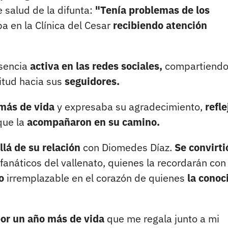
 salud de la difunta:
"Tenía problemas de los
a en la Clínica del Cesar
recibiendo atención
sencia
activa en las redes sociales,
compartiend
itud hacia sus
seguidores.
más de vida
y expresaba su agradecimiento,
refle
que la
acompañaron en su camino.
lá de su relación
con Diomedes Díaz.
Se convirti
fanáticos del vallenato, quienes la recordarán con
o
irremplazable en el corazón de quienes
la conoc
or un año más de vida
que me regala junto a mi