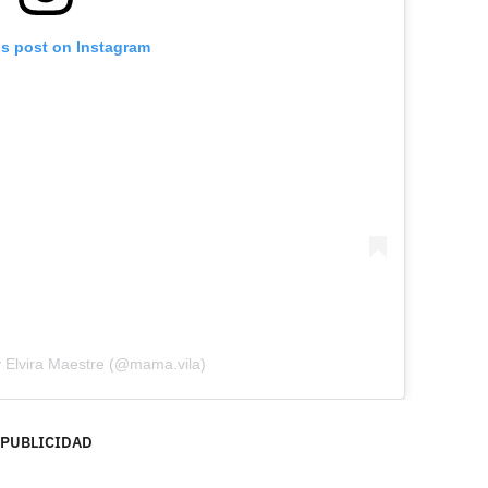
is post on Instagram
y Elvira Maestre (@mama.vila)
PUBLICIDAD