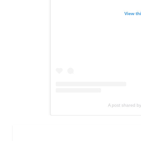
View th
A post shared b