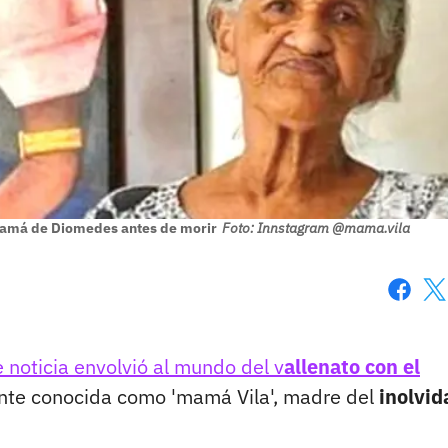
 mamá de Diomedes antes de morir
Foto: Innstagram @mama.vila
Faceboo
X
e noticia envolvió al mundo del v
allenato con el
te conocida como 'mamá Vila', madre del
inolvid