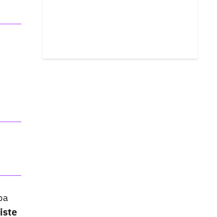
ba
iste