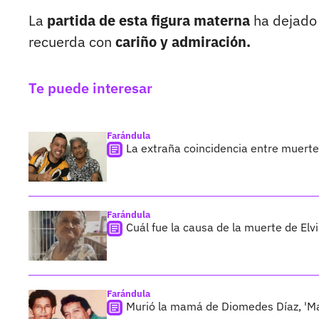
La
partida de esta figura materna
ha dejado 
recuerda con
cariño y admiración.
Te puede interesar
Farándula
La extraña coincidencia entre muerte
Farándula
Cuál fue la causa de la muerte de E
Farándula
Murió la mamá de Diomedes Díaz, 'Ma