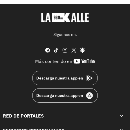
Síguenos en:
facebook
tiktok
instagram
twitter
google
youtube-
Más contenido en
footer
Descarga nuestra app en
Descarga nuestra app en
RED DE PORTALES