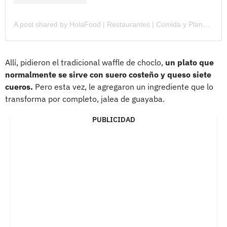
A post shared by HolaFood | Restaurantes | Comida y Planes | Lore Verano y Lucho (@holafood___)
Allí, pidieron el tradicional waffle de choclo,
un plato que
normalmente se sirve con suero costeño y queso siete
cueros.
Pero esta vez, le agregaron un ingrediente que lo
transforma por completo, jalea de guayaba.
PUBLICIDAD