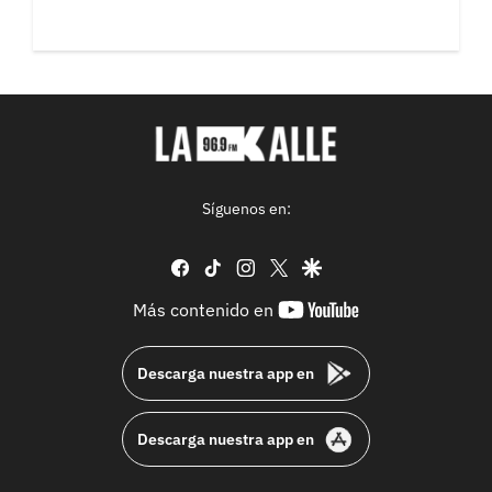
Síguenos en:
facebook
tiktok
instagram
twitter
google
youtube-
Más contenido en
footer
Descarga nuestra app en
Descarga nuestra app en