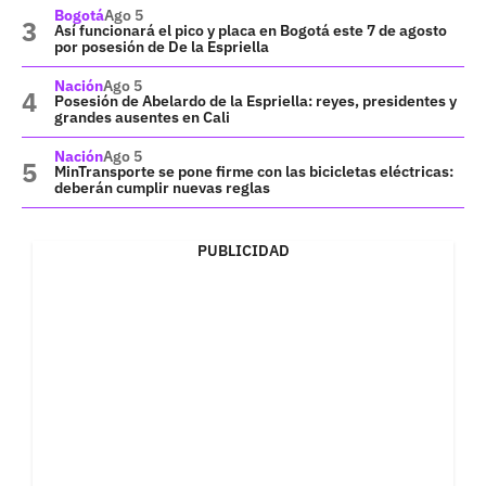
Bogotá
Ago 5
Así funcionará el pico y placa en Bogotá este 7 de agosto
por posesión de De la Espriella
Nación
Ago 5
Posesión de Abelardo de la Espriella: reyes, presidentes y
grandes ausentes en Cali
Nación
Ago 5
MinTransporte se pone firme con las bicicletas eléctricas:
deberán cumplir nuevas reglas
PUBLICIDAD