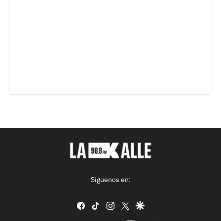
Síguenos en:
facebook
tiktok
instagram
twitter
google