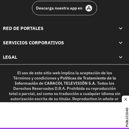
Descarga nuestra app en
RED DE PORTALES
SERVICIOS CORPORATIVOS
LEGAL
El uso de este sitio web implica la aceptación de los
Términos y condiciones
y
Políticas de Tratamiento de la
Información
de
CARACOL TELEVISIÓN S.A.
Todos los
Derechos Reservados D.R.A. Prohibida su reproducción
total o parcial, así como su traducción a cualquier idioma sin
autorización escrita de su titular. Reproduction in whole or
c
in part, or translation without written permission is
prohibited. All rights reserved 2025.
PUBLICIDAD
MIEMBRO DE: