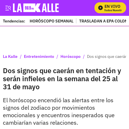
EN VIVO
Mira Todos Nuestros Pro
Tendencias:
HORÓSCOPO SEMANAL
TRASLADAN A EPA COLOM
PUBLICIDAD
/
/
/
La Kalle
Entretenimiento
Horóscopo
Dos signos que caerán e
Dos signos que caerán en tentación y
serán infieles en la semana del 25 al
31 de mayo
El horóscopo encendió las alertas entre los
signos del zodiaco por movimientos
emocionales y encuentros inesperados que
cambiarían varias relaciones.