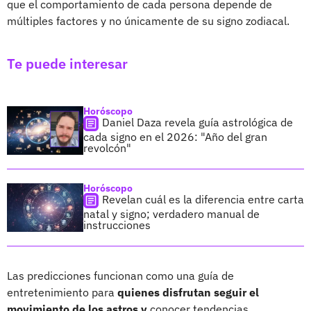
que el comportamiento de cada persona depende de
múltiples factores y no únicamente de su signo zodiacal.
Te puede interesar
Horóscopo
Daniel Daza revela guía astrológica de
cada signo en el 2026: "Año del gran
revolcón"
Horóscopo
Revelan cuál es la diferencia entre carta
natal y signo; verdadero manual de
instrucciones
Las predicciones funcionan como una guía de
entretenimiento para
quienes disfrutan seguir el
movimiento de los astros y
conocer tendencias