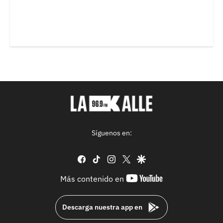
Síguenos en:
facebook
tiktok
instagram
twitter
google
youtube-
Más contenido en
footer
Descarga nuestra app en