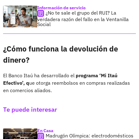
Información de servicio
¿No te sale el grupo del RUI? La
verdadera razón del fallo en la Ventanilla
Social
¿Cómo funciona la devolución de
dinero?
El Banco Itaú ha desarrollado el
programa ‘Mi Itaú
Efectivo’, q
ue otorga reembolsos en compras realizadas
en comercios aliados.
Te puede interesar
En Casa
Madrugón Olímpica: electrodomésticos