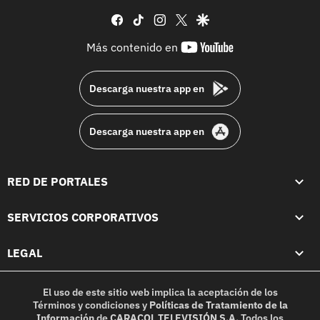
facebook
tiktok
instagram
twitter
google
youtube-
Más contenido en
footer
Descarga nuestra app en
Descarga nuestra app en
RED DE PORTALES
SERVICIOS CORPORATIVOS
LEGAL
El uso de este sitio web implica la aceptación de los
Términos y condiciones
y
Políticas de Tratamiento de la
Información
de
CARACOL TELEVISIÓN S.A.
Todos los