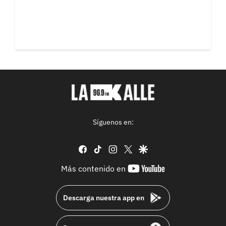
Síguenos en:
facebook
tiktok
instagram
twitter
google
youtube-
Más contenido en
footer
Descarga nuestra app en