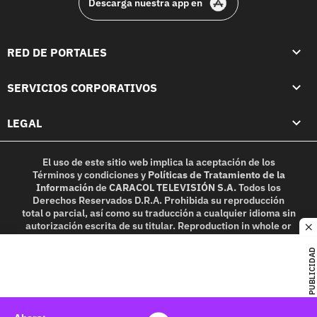
Descarga nuestra app en
RED DE PORTALES
SERVICIOS CORPORATIVOS
LEGAL
El uso de este sitio web implica la aceptación de los
Términos y condiciones
y
Políticas de Tratamiento de la
Información
de
CARACOL TELEVISIÓN S.A.
Todos los
Derechos Reservados D.R.A. Prohibida su reproducción
total o parcial, así como su traducción a cualquier idioma sin
autorización escrita de su titular. Reproduction in whole or
c
in part, or translation without written permission is
prohibited. All rights reserved 2025.
PUBLICIDAD
MIEMBRO DE: