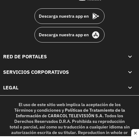
footer
Descarga nuestra app en
Descarga nuestra app en
RED DE PORTALES
SERVICIOS CORPORATIVOS
LEGAL
El uso de este sitio web implica la aceptación de los
Términos y condiciones
y
Políticas de Tratamiento de la
Información
de
CARACOL TELEVISIÓN S.A.
Todos los
Derechos Reservados D.R.A. Prohibida su reproducción
total o parcial, así como su traducción a cualquier idioma sin
autorización escrita de su titular. Reproduction in whole or
c
in part, or translation without written permission is