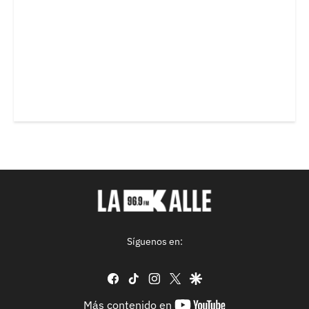
Síguenos en:
facebook
tiktok
instagram
twitter
google
youtube-
Más contenido en