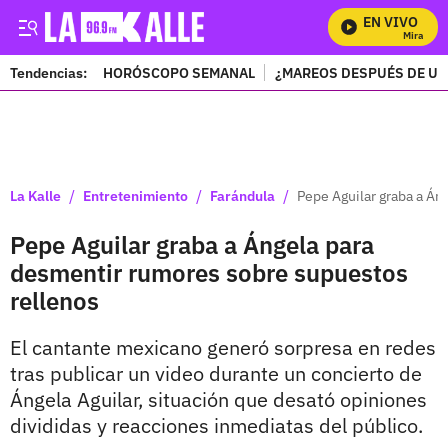
EN VIVO
Mira Todos
Tendencias:
HORÓSCOPO SEMANAL
¿MAREOS DESPUÉS DE UN
PUBLICIDAD
/
/
/
La Kalle
Entretenimiento
Farándula
Pepe Aguilar graba a Án
Pepe Aguilar graba a Ángela para
desmentir rumores sobre supuestos
rellenos
El cantante mexicano generó sorpresa en redes
tras publicar un video durante un concierto de
Ángela Aguilar, situación que desató opiniones
divididas y reacciones inmediatas del público.