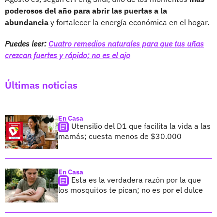
poderosos del año para abrir las puertas a la
abundancia
y fortalecer la energía económica en el hogar.
Puedes leer:
Cuatro remedios naturales para que tus uñas
crezcan fuertes y rápido; no es el ajo
Últimas noticias
En Casa
Utensilio del D1 que facilita la vida a las
mamás; cuesta menos de $30.000
En Casa
Esta es la verdadera razón por la que
los mosquitos te pican; no es por el dulce