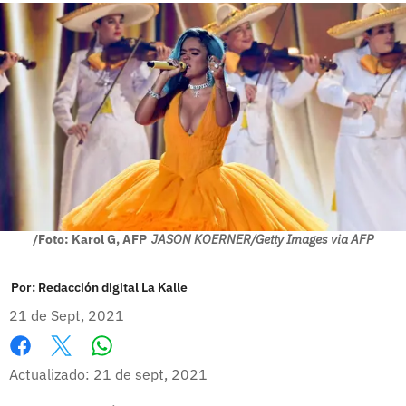
/Foto: Karol G, AFP
JASON KOERNER/Getty Images via AFP
Por:
Redacción digital La Kalle
21 de Sept, 2021
Whatsapp
Facebook
X
Actualizado: 21 de sept, 2021