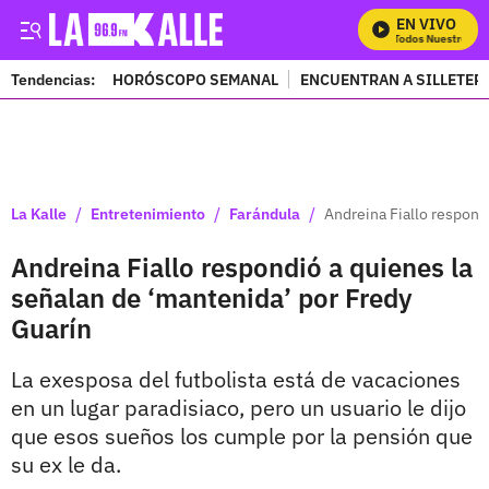
EN VIVO
Mira Todos Nuestros Pro
Tendencias:
HORÓSCOPO SEMANAL
ENCUENTRAN A SILLETER
PUBLICIDAD
/
/
/
La Kalle
Entretenimiento
Farándula
Andreina Fiallo respond
Andreina Fiallo respondió a quienes la
señalan de ‘mantenida’ por Fredy
Guarín
La exesposa del futbolista está de vacaciones
en un lugar paradisiaco, pero un usuario le dijo
que esos sueños los cumple por la pensión que
su ex le da.