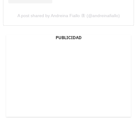
A post shared by Andreina Fiallo 🦋 (@andreinafiallo)
PUBLICIDAD