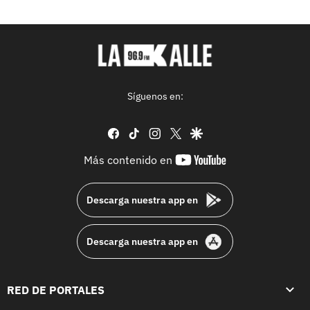
Síguenos en:
facebook
tiktok
instagram
twitter
google
youtube-
Más contenido en
footer
Descarga nuestra app en
Descarga nuestra app en
RED DE PORTALES