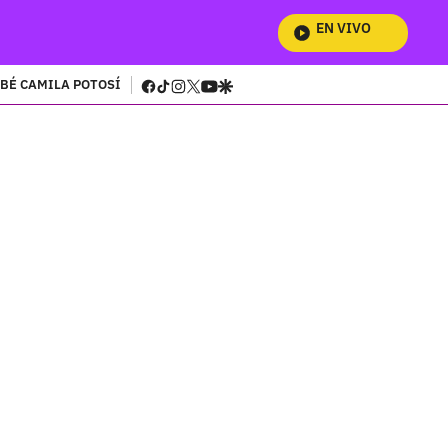
EN VIVO
Mira Todos Nu
facebook
tiktok
instagram
twitter
youtube
google
BÉ CAMILA POTOSÍ