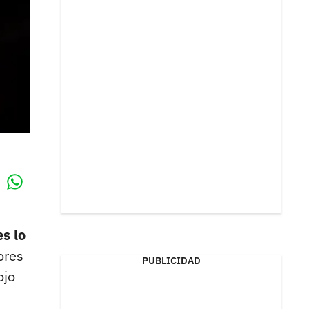
Whatsapp
k
es lo
ores
PUBLICIDAD
ojo