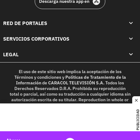
Descarga nuestra app en
RED DE PORTALES
SERVICIOS CORPORATIVOS
LEGAL
El uso de este sitio web implica la aceptación de los
Términos y condiciones
y
Políticas de Tratamiento de la
Información
de
CARACOL TELEVISIÓN S.A.
Todos los
Derechos Reservados D.R.A. Prohibida su reproducción
total o parcial, así como su traducción a cualquier idioma sin
autorización escrita de su titular. Reproduction in whole or
c
in part, or translation without written permission is
prohibited. All rights reserved 2025.
PUBLICIDAD
MIEMBRO DE: