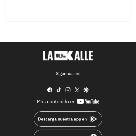
Síguenos en:
facebook
tiktok
instagram
twitter
google
youtube-
Más contenido en
footer
Descarga nuestra app en