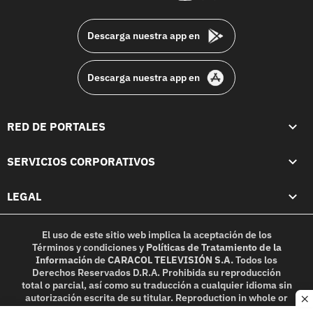
footer
Descarga nuestra app en
Descarga nuestra app en
RED DE PORTALES
SERVICIOS CORPORATIVOS
LEGAL
El uso de este sitio web implica la aceptación de los
Términos y condiciones
y
Políticas de Tratamiento de la
Información
de
CARACOL TELEVISIÓN S.A.
Todos los
Derechos Reservados D.R.A. Prohibida su reproducción
total o parcial, así como su traducción a cualquier idioma sin
autorización escrita de su titular. Reproduction in whole or
c
in part, or translation without written permission is