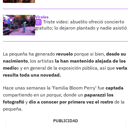
Virales
Triste video: abuelito ofreció concierto
gratuito; lo dejaron plantado y nadie asistió
La pequeña ha generado
revuelo
porque si bien,
desde su
nacimiento
, los artistas
la han mantenido alejada de los
medio
s y en general de la exposición pública, así que
verla
resulta toda una novedad.
Hace unas semanas la 'Familia Bloom Perry' fue
captada
compartiendo e
n un parque
, donde un
paparazzi
los
fotografió
y
dio a conocer por primera vez el rostro
de la
pequeña.
PUBLICIDAD