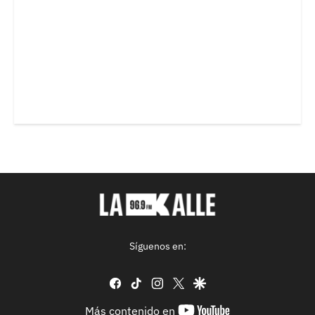
Síguenos en:
facebook
tiktok
instagram
twitter
google
youtube-
Más contenido en