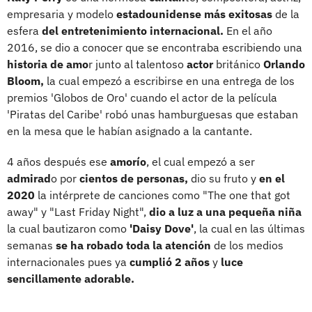
empresaria y modelo
estadounidense más exitosas
de la
esfera
del entretenimiento internacional.
En el año
2016, se dio a conocer que se encontraba escribiendo una
historia de amo
r junto al talentoso
actor
británico
Orlando
Bloom,
la cual empezó a escribirse en una entrega de los
premios 'Globos de Oro' cuando el actor de la película
'Piratas del Caribe' robó unas hamburguesas que estaban
en la mesa que le habían asignado a la cantante.
4 años después ese
amorío
, el cual empezó a ser
admirad
o por
cientos de personas,
dio su fruto y
en el
2020
la intérprete de canciones como "The one that got
away" y "Last Friday Night",
dio a luz a una pequeña niña
la cual bautizaron como
'Daisy Dove'
, la cual en las últimas
semanas
se ha robado toda la atención
de los medios
internacionales pues ya
cumplió 2 años
y
luce
sencillamente adorable.