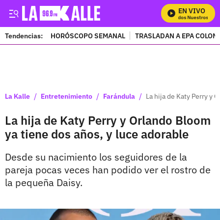
EN VIVO
Mira Todos Nuestros Prog
Tendencias:
HORÓSCOPO SEMANAL
TRASLADAN A EPA COLOM
PUBLICIDAD
/
/
/
La Kalle
Entretenimiento
Farándula
La hija de Katy Perry y 
La hija de Katy Perry y Orlando Bloom
ya tiene dos años, y luce adorable
Desde su nacimiento los seguidores de la
pareja pocas veces han podido ver el rostro de
la pequeña Daisy.