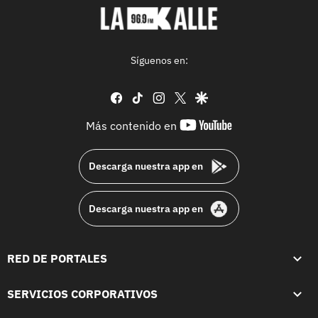
Síguenos en:
facebook
tiktok
instagram
twitter
google
youtube-
Más contenido en
footer
Descarga nuestra app en
Descarga nuestra app en
RED DE PORTALES
SERVICIOS CORPORATIVOS