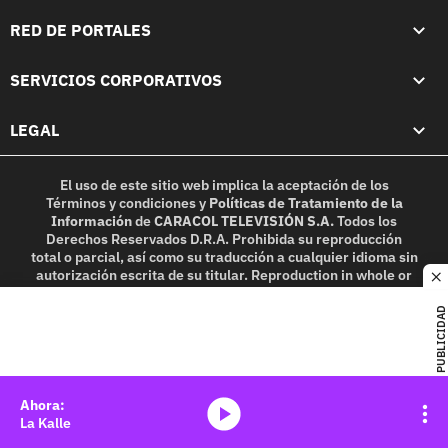
RED DE PORTALES
SERVICIOS CORPORATIVOS
LEGAL
El uso de este sitio web implica la aceptación de los
Términos y condiciones
y
Políticas de Tratamiento de la
Información
de
CARACOL TELEVISIÓN S.A.
Todos los
Derechos Reservados D.R.A. Prohibida su reproducción
total o parcial, así como su traducción a cualquier idioma sin
autorización escrita de su titular. Reproduction in whole or
c
in part, or translation without written permission is
prohibited. All rights reserved 2025.
PUBLICIDAD
MIEMBRO DE:
media-icon
La Kalle