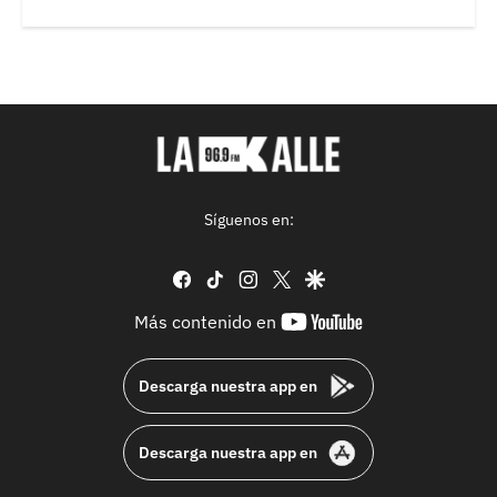
Síguenos en:
facebook
tiktok
instagram
twitter
google
youtube-
Más contenido en
footer
Descarga nuestra app en
Descarga nuestra app en