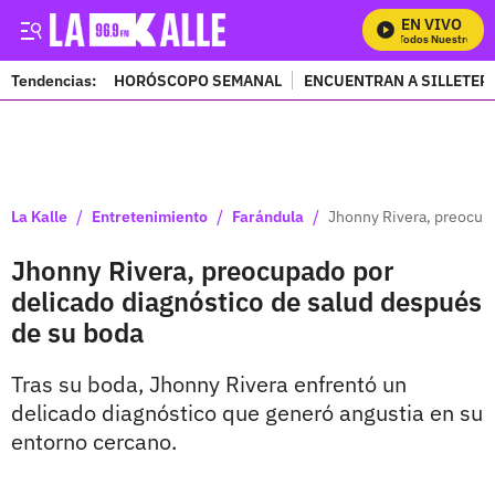
EN VIVO
Mira Todos Nuestros Pro
Tendencias:
HORÓSCOPO SEMANAL
ENCUENTRAN A SILLETER
PUBLICIDAD
/
/
/
La Kalle
Entretenimiento
Farándula
Jhonny Rivera, preocupa
Jhonny Rivera, preocupado por
delicado diagnóstico de salud después
de su boda
Tras su boda, Jhonny Rivera enfrentó un
delicado diagnóstico que generó angustia en su
entorno cercano.