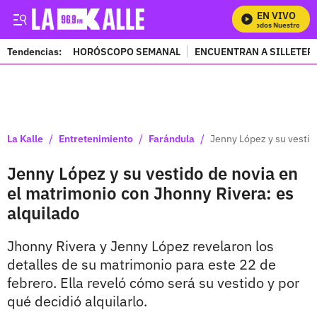
EN VIVO
Mira Todos Nuestros Prog
Tendencias:
HORÓSCOPO SEMANAL
ENCUENTRAN A SILLETER
PUBLICIDAD
/
/
/
La Kalle
Entretenimiento
Farándula
Jenny López y su vestid
Jenny López y su vestido de novia en
el matrimonio con Jhonny Rivera: es
alquilado
Jhonny Rivera y Jenny López revelaron los
detalles de su matrimonio para este 22 de
febrero. Ella reveló cómo será su vestido y por
qué decidió alquilarlo.