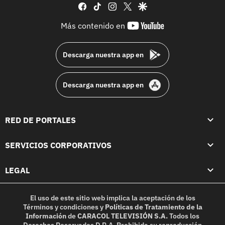
facebook
tiktok
instagram
twitter
google
youtube-
Más contenido en
footer
Descarga nuestra app en
Descarga nuestra app en
RED DE PORTALES
SERVICIOS CORPORATIVOS
LEGAL
El uso de este sitio web implica la aceptación de los
Términos y condiciones
y
Políticas de Tratamiento de la
Información
de
CARACOL TELEVISIÓN S.A.
Todos los
Derechos Reservados D.R.A. Prohibida su reproducción