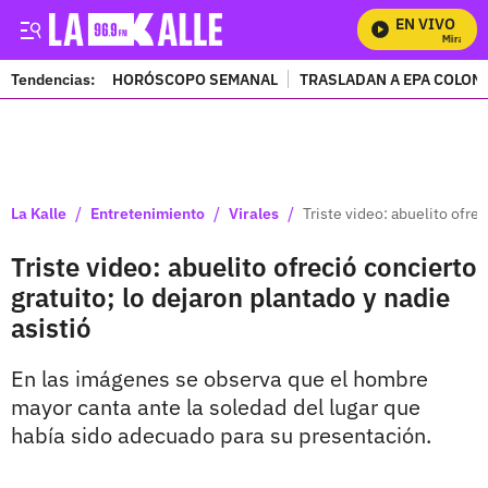
EN VIVO
Mira Todo
Tendencias:
HORÓSCOPO SEMANAL
TRASLADAN A EPA COLOM
PUBLICIDAD
/
/
/
La Kalle
Entretenimiento
Virales
Triste video: abuelito ofrec
Triste video: abuelito ofreció concierto
gratuito; lo dejaron plantado y nadie
asistió
En las imágenes se observa que el hombre
mayor canta ante la soledad del lugar que
había sido adecuado para su presentación.