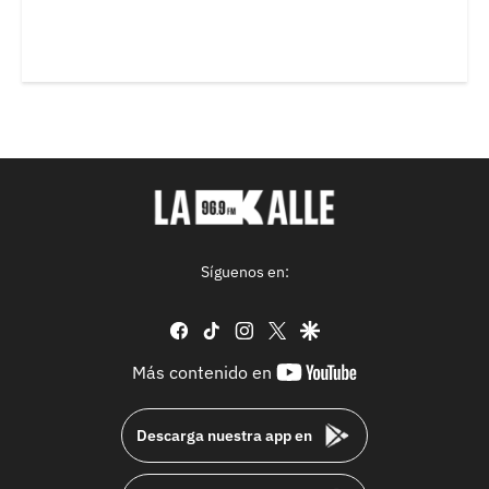
Síguenos en:
facebook
tiktok
instagram
twitter
google
youtube-
Más contenido en
footer
Descarga nuestra app en