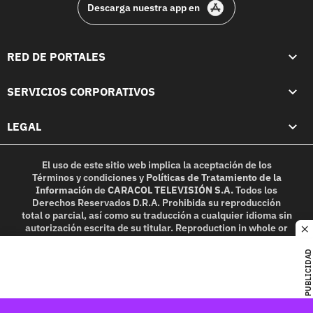
Descarga nuestra app en
RED DE PORTALES
SERVICIOS CORPORATIVOS
LEGAL
El uso de este sitio web implica la aceptación de los
Términos y condiciones
y
Políticas de Tratamiento de la
Información
de
CARACOL TELEVISIÓN S.A.
Todos los
Derechos Reservados D.R.A. Prohibida su reproducción
total o parcial, así como su traducción a cualquier idioma sin
autorización escrita de su titular. Reproduction in whole or
c
in part, or translation without written permission is
prohibited. All rights reserved 2025.
PUBLICIDAD
MIEMBRO DE: