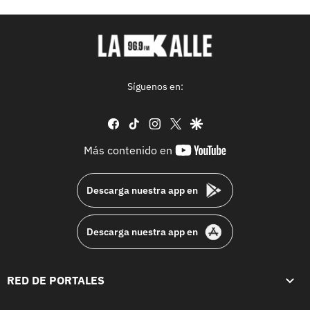
Síguenos en:
facebook
tiktok
instagram
twitter
google
youtube-
Más contenido en
footer
Descarga nuestra app en
Descarga nuestra app en
RED DE PORTALES