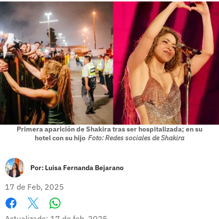
Primera aparición de Shakira tras ser hospitalizada; en su
hotel con su hijo
Foto: Redes sociales de Shakira
Por:
Luisa Fernanda Bejarano
17 de Feb, 2025
Whatsapp
Facebook
X
Actualizado: 17 de feb, 2025