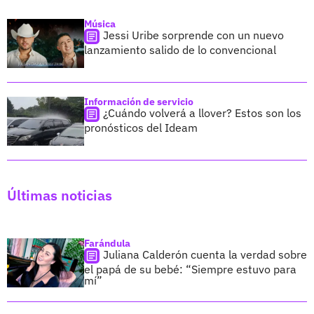
Música
Jessi Uribe sorprende con un nuevo
lanzamiento salido de lo convencional
Información de servicio
¿Cuándo volverá a llover? Estos son los
pronósticos del Ideam
Últimas noticias
Farándula
Juliana Calderón cuenta la verdad sobre
el papá de su bebé: “Siempre estuvo para
mí”