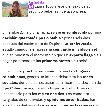
Farándula
Laura Tobón reveló el sexo de su
segundo bebé; así fue la sorpresa
Sin embargo, la dicha inicial
se vio ensombrecida
por una
decisión que tomó Epa Colombia
apenas seis días
después del nacimiento de Daphne.
La controversia
estalló cuando la empresaria
compartió un video
en el
que se muestra el momento en que un
experto llega
a su
hogar para ponerle
los primeros aretes
a su bebé.
Si bien esta
práctica es común
en muchos
hogares
colombianos
, generó un intenso debate en las
redes
sociales,
donde algunos usuarios criticaron la decisión de
Epa Colombia
argumentando que se trata de un dolor
innecesario para
los recién nacidos
. Los comentarios,
cargados de emotividad y
opiniones encontradas
, han
abierto un diálogo sobre las elecciones en
la crianza de