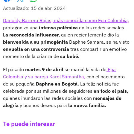
Whatsapp
Facebook
X
Actualizado: 15 de abr, 2024
Daneidy Barrera Rojas, más conocida como Epa Colombia,
protagonizó una
intensa polémica
en las redes sociales.
La reconocida influencer
, quien recientemente dio la
bienvenida a su primogénita
Daphne Samara, se ha visto
envuelta en una controversia
tras compartir un emotivo
momento de la crianza de
su bebé.
El pasado
martes 9 de abril
se marcó la vida de
Epa
Colombia y su pareja Karol Samantha,
con el nacimiento
de su pequeña
Daphne en Bogotá.
La feliz noticia fue
celebrada por sus millones de seguidores
en todo el país,
quienes inundaron las redes sociales con
mensajes de
alegría
y buenos deseos para
la nueva familia.
Te puede interesar