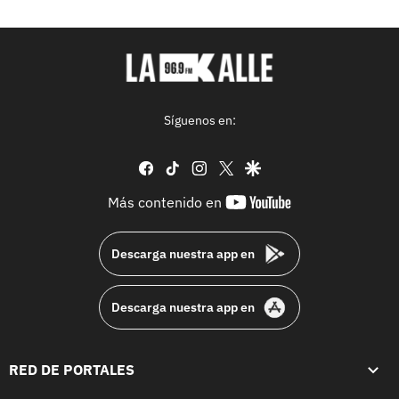
Síguenos en:
facebook
tiktok
instagram
twitter
google
youtube-
Más contenido en
footer
Descarga nuestra app en
Descarga nuestra app en
RED DE PORTALES