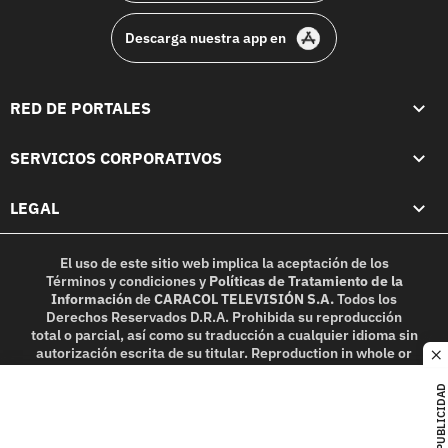
Descarga nuestra app en
RED DE PORTALES
SERVICIOS CORPORATIVOS
LEGAL
El uso de este sitio web implica la aceptación de los
Términos y condiciones
y
Políticas de Tratamiento de la
Información
de
CARACOL TELEVISIÓN S.A.
Todos los
Derechos Reservados D.R.A. Prohibida su reproducción
total o parcial, así como su traducción a cualquier idioma sin
autorización escrita de su titular. Reproduction in whole or
c
in part, or translation without written permission is
prohibited. All rights reserved 2025.
PUBLICIDAD
MIEMBRO DE: