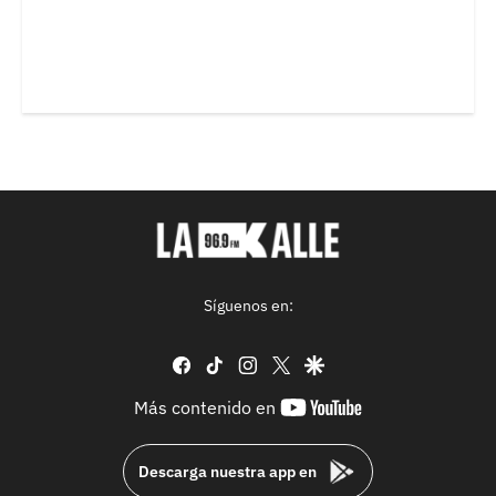
Síguenos en:
facebook
tiktok
instagram
twitter
google
youtube-
Más contenido en
footer
Descarga nuestra app en