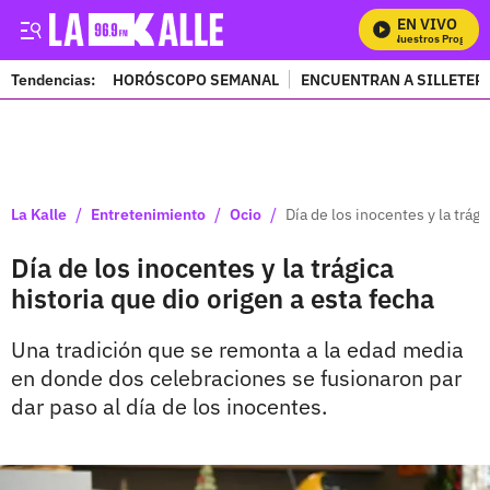
EN VIVO
Mira Todos Nuestros Programas
Tendencias:
HORÓSCOPO SEMANAL
ENCUENTRAN A SILLETER
PUBLICIDAD
/
/
/
La Kalle
Entretenimiento
Ocio
Día de los inocentes y la trági
Día de los inocentes y la trágica
historia que dio origen a esta fecha
Una tradición que se remonta a la edad media
en donde dos celebraciones se fusionaron par
dar paso al día de los inocentes.