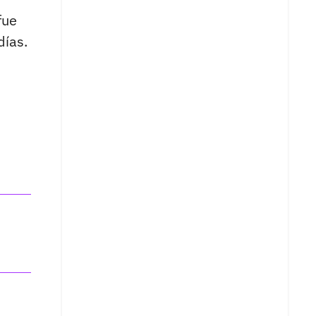
fue
días.