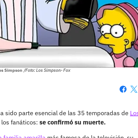
os Simpson
/Foto: Los Simpson- Fox
Faceboo
X
a sido parte esencial de las 35 temporadas de
Lo
 los fanáticos:
se confirmó su muerte.
a familia amarilla
más famosa de la televisión, su