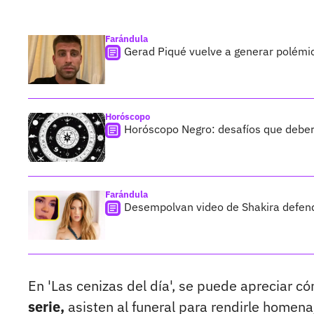
Farándula
Gerad Piqué vuelve a generar polémic
Horóscopo
Horóscopo Negro: desafíos que deberá
Farándula
Desempolvan video de Shakira defendi
En 'Las cenizas del día', se puede apreciar c
serie,
asisten al funeral para rendirle homena