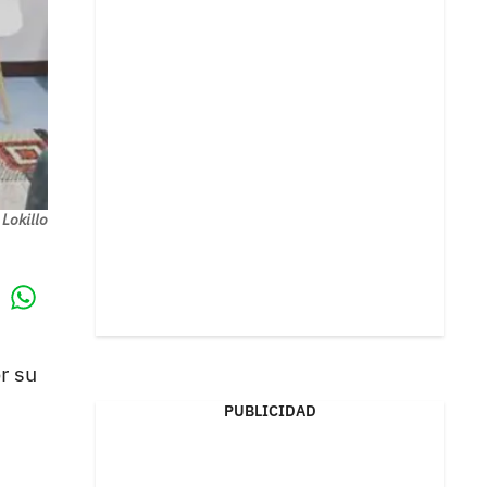
 Lokillo
Whatsapp
k
r su
PUBLICIDAD