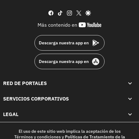
facebook
tiktok
instagram
twitter
google
youtube-
Más contenido en
footer
Descarga nuestra app en
Descarga nuestra app en
RED DE PORTALES
SERVICIOS CORPORATIVOS
LEGAL
El uso de este sitio web implica la aceptación de los
Términos y condiciones
y
Políticas de Tratamiento de la