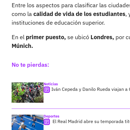
Entre los aspectos para clasificar las ciudad
como la
calidad de vida de los estudiantes
, 
instituciones de educación superior.
En el
primer puesto,
se ubicó
Londres,
por c
Múnich.
No te pierdas:
Noticias
Iván Cepeda y Danilo Rueda viajan a 
Deportes
El Real Madrid abre su temporada ti