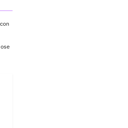
 con
dose