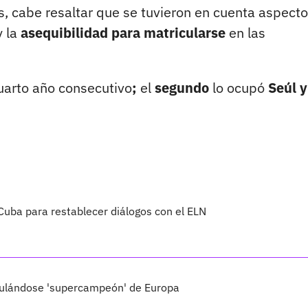
es, cabe resaltar que se tuvieron en cuenta aspect
y la
asequibilidad para matricularse
en las
uarto año consecutivo
;
el
segundo
lo ocupó
Seúl y
Cuba para restablecer diálogos con el ELN
tulándose 'supercampeón' de Europa