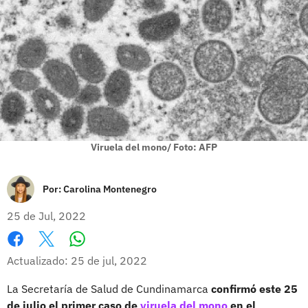
Viruela del mono/ Foto: AFP
Por:
Carolina Montenegro
25 de Jul, 2022
Whatsapp
Facebook
X
Actualizado: 25 de jul, 2022
La Secretaría de Salud de Cundinamarca
confirmó este 25
de julio el primer caso de
viruela del mono
en el