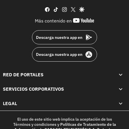
facebook
tiktok
instagram
twitter
google
youtube-
Más contenido en
footer
Descarga nuestra app en
Descarga nuestra app en
RED DE PORTALES
SERVICIOS CORPORATIVOS
LEGAL
El uso de este sitio web implica la aceptación de los
Términos y condiciones
y
Políticas de Tratamiento de la