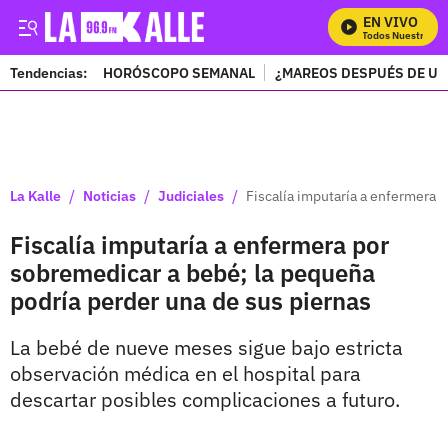
EN VIVO
Mira Todos Nuestros Pr
Tendencias:
HORÓSCOPO SEMANAL
¿MAREOS DESPUÉS DE UN
PUBLICIDAD
/
/
/
La Kalle
Noticias
Judiciales
Fiscalía imputaría a enfermera 
Fiscalía imputaría a enfermera por
sobremedicar a bebé; la pequeña
podría perder una de sus piernas
La bebé de nueve meses sigue bajo estricta
observación médica en el hospital para
descartar posibles complicaciones a futuro.