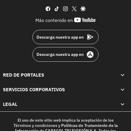
facebook
tiktok
instagram
twitter
google
youtube-
Más contenido en
footer
Descarga nuestra app en
Descarga nuestra app en
RED DE PORTALES
SERVICIOS CORPORATIVOS
LEGAL
El uso de este sitio web implica la aceptación de los
Términos y condiciones
y
Políticas de Tratamiento de la
Información
de
CARACOL TELEVISIÓN S.A.
Todos los