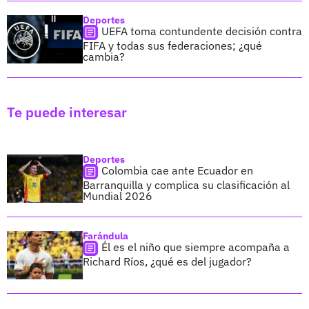
Deportes
UEFA toma contundente decisión contra
FIFA y todas sus federaciones; ¿qué
cambia?
Te puede interesar
Deportes
Colombia cae ante Ecuador en
Barranquilla y complica su clasificación al
Mundial 2026
Farándula
Él es el niño que siempre acompaña a
Richard Ríos, ¿qué es del jugador?