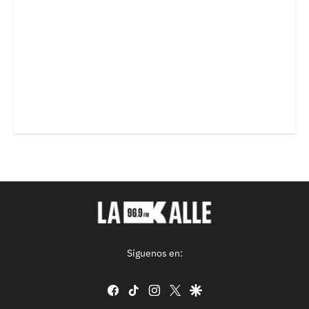
Síguenos en:
facebook
tiktok
instagram
twitter
google