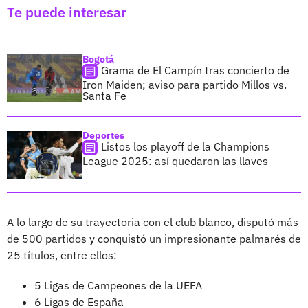
Te puede interesar
Bogotá
Grama de El Campín tras concierto de
Iron Maiden; aviso para partido Millos vs.
Santa Fe
Deportes
Listos los playoff de la Champions
League 2025: así quedaron las llaves
A lo largo de su trayectoria con el club blanco, disputó más
de 500 partidos y conquistó un impresionante palmarés de
25 títulos, entre ellos:
5 Ligas de Campeones de la UEFA
6 Ligas de España