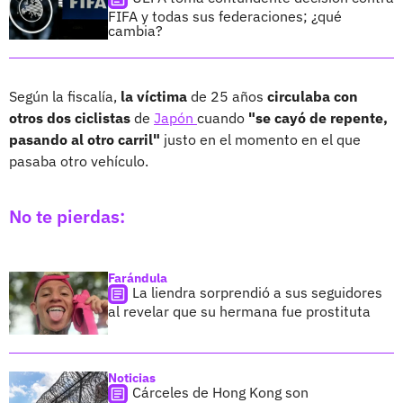
FIFA y todas sus federaciones; ¿qué
cambia?
Según la fiscalía,
la víctima
de 25 años
circulaba con
otros dos ciclistas
de
Japón
cuando
"se cayó de repente,
pasando al otro carril"
justo en el momento en el que
pasaba otro vehículo.
No te pierdas:
Farándula
La liendra sorprendió a sus seguidores
al revelar que su hermana fue prostituta
Noticias
Cárceles de Hong Kong son