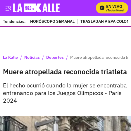
EN VIVO
Mira Todos Nuestros P
Tendencias:
HORÓSCOPO SEMANAL
TRASLADAN A EPA COLOM
PUBLICIDAD
/
/
/
La Kalle
Noticias
Deportes
Muere atropellada reconocida tri
Muere atropellada reconocida triatleta
El hecho ocurrió cuando la mujer se encontraba
entrenando para los Juegos Olímpicos - París
2024