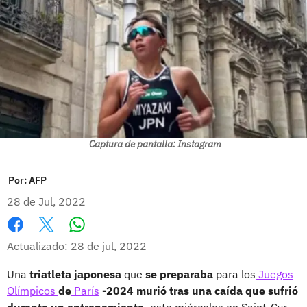
Captura de pantalla: Instagram
Por:
AFP
28 de Jul, 2022
Whatsapp
Facebook
X
Actualizado: 28 de jul, 2022
Una
triatleta japonesa
que
se preparaba
para los
Juegos
Olímpicos
de
París
-2024 murió tras una caída que sufrió
durante un entrenamiento,
este miércoles en Saint-Cyr-