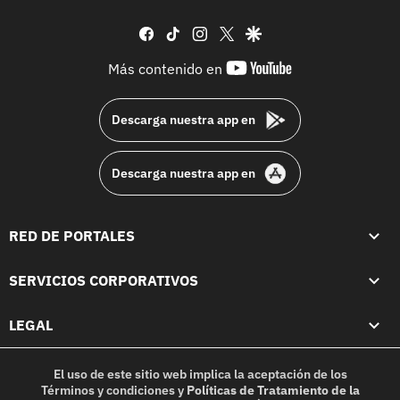
facebook
tiktok
instagram
twitter
google
youtube-
Más contenido en
footer
Descarga nuestra app en
Descarga nuestra app en
RED DE PORTALES
SERVICIOS CORPORATIVOS
LEGAL
El uso de este sitio web implica la aceptación de los
Términos y condiciones
y
Políticas de Tratamiento de la