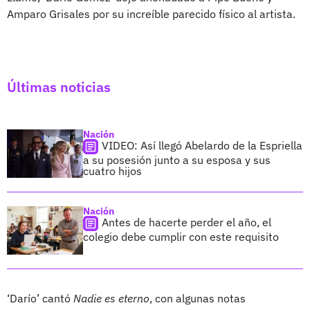
Amparo Grisales por su increíble parecido físico al artista.
Últimas noticias
Nación
VIDEO: Así llegó Abelardo de la Espriella
a su posesión junto a su esposa y sus
cuatro hijos
Nación
Antes de hacerte perder el año, el
colegio debe cumplir con este requisito
‘Darío’ cantó
Nadie es eterno
, con algunas notas