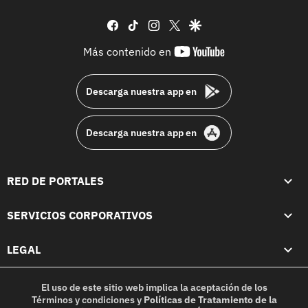
facebook
tiktok
instagram
twitter
google
youtube-
Más contenido en
footer
Descarga nuestra app en
Descarga nuestra app en
RED DE PORTALES
SERVICIOS CORPORATIVOS
LEGAL
El uso de este sitio web implica la aceptación de los
Términos y condiciones
y
Políticas de Tratamiento de la