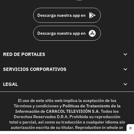
footer
Descarga nuestra app en
Descarga nuestra app en
RED DE PORTALES
SERVICIOS CORPORATIVOS
LEGAL
El uso de este sitio web implica la aceptación de los
Términos y condiciones
y
Políticas de Tratamiento de la
Información
de
CARACOL TELEVISIÓN S.A.
Todos los
Derechos Reservados D.R.A. Prohibida su reproducción
total o parcial, así como su traducción a cualquier idioma sin
autorización escrita de su titular. Reproduction in whole or
c
in part, or translation without written permission is