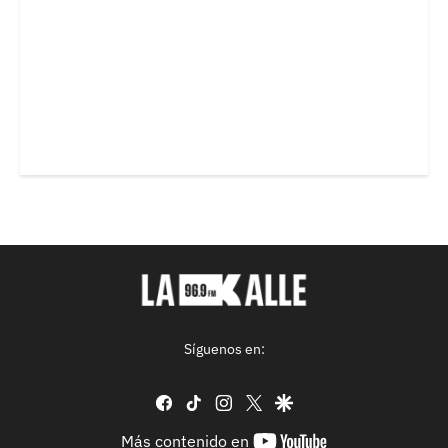
Síguenos en:
facebook
tiktok
instagram
twitter
google
youtube-
Más contenido en