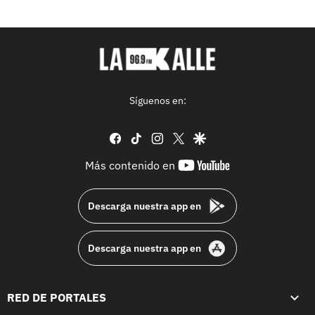
Síguenos en:
facebook
tiktok
instagram
twitter
google
youtube-
Más contenido en
footer
Descarga nuestra app en
Descarga nuestra app en
RED DE PORTALES