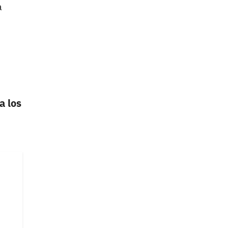
a
a los