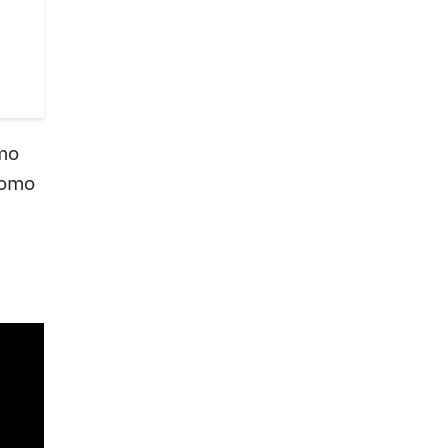
mo
como