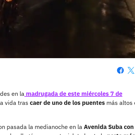
Faceboo
X
des en la
madrugada de este miércoles 7 de
a vida tras
caer de uno de los puentes
más altos
eron pasada la medianoche en la
Avenida Suba con