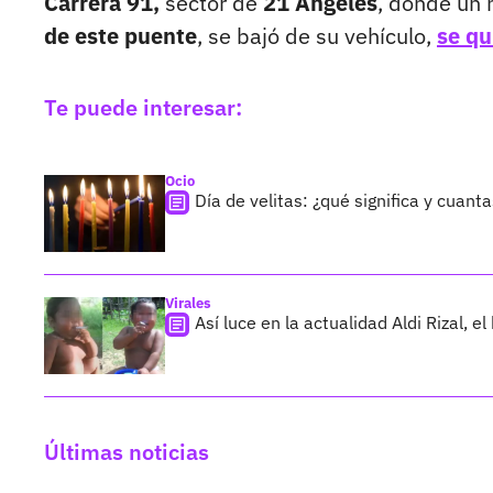
Carrera 91,
sector de
21 Ángeles
, donde un 
de este puente
, se bajó de su vehículo,
se qu
Te puede interesar:
Ocio
Día de velitas: ¿qué significa y cuan
Virales
Así luce en la actualidad Aldi Rizal, 
Últimas noticias