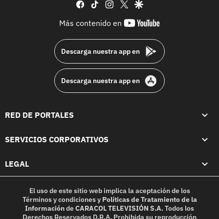
facebook
tiktok
instagram
twitter
google
youtube-
Más contenido en
footer
Descarga nuestra app en
Descarga nuestra app en
RED DE PORTALES
SERVICIOS CORPORATIVOS
LEGAL
El uso de este sitio web implica la aceptación de los
Términos y condiciones
y
Políticas de Tratamiento de la
Información
de
CARACOL TELEVISIÓN S.A.
Todos los
Derechos Reservados D.R.A. Prohibida su reproducción