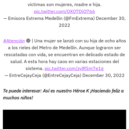
víctimas son mujeres, madre e hija.
pic.twitter.com/QXQ7DjO766
— Emisora Extrema Medellin (@FmExtrema)
December 30,
2022
#Atención
🔴 | Una mujer se lanzó con su hija de ocho años
a los rieles del Metro de Medellín. Aunque lograron ser
rescatadas con vida, se encuentran en delicado estado de
salud. A esta hora hay caos en varias estaciones del
sistema.
pic.twitter.com/zylR5m7e1g
— EntreCejayCeja (@EntreCejayCeja)
December 30, 2022
Te puede interesar: Así es nuestro Héroe K ¡Haciendo feliz a
muchos niños!