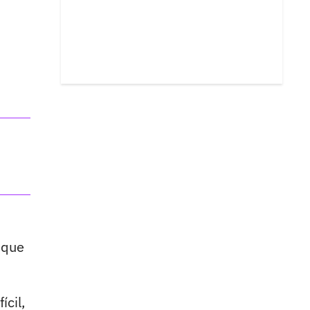
 que
cil,