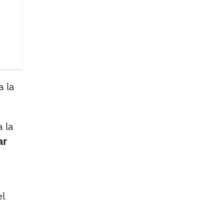
a la
 la
ar
el