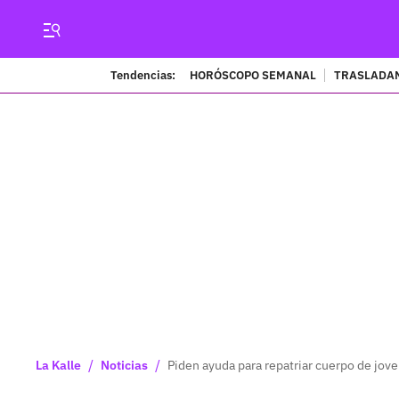
Tendencias:
HORÓSCOPO SEMANAL
TRASLADAN
/
/
La Kalle
Noticias
Piden ayuda para repatriar cuerpo de jov