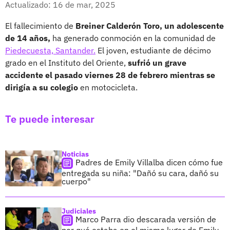
Actualizado: 16 de mar, 2025
El fallecimiento de
Breiner Calderón Toro, un adolescente
de 14 años,
ha generado conmoción en la comunidad de
Piedecuesta, Santander.
El joven, estudiante de décimo
grado en el Instituto del Oriente,
sufrió un grave
accidente el pasado viernes 28 de febrero mientras se
dirigía a su colegio
en motocicleta.
Te puede interesar
Noticias
Padres de Emily Villalba dicen cómo fue
entregada su niña: "Dañó su cara, dañó su
cuerpo"
Judiciales
Marco Parra dio descarada versión de
por qué estaba en el mismo lugar de Emily