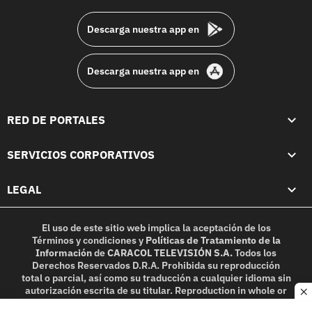
footer
Descarga nuestra app en
Descarga nuestra app en
RED DE PORTALES
SERVICIOS CORPORATIVOS
LEGAL
El uso de este sitio web implica la aceptación de los
Términos y condiciones
y
Políticas de Tratamiento de la
Información
de
CARACOL TELEVISIÓN S.A.
Todos los
Derechos Reservados D.R.A. Prohibida su reproducción
total o parcial, así como su traducción a cualquier idioma sin
autorización escrita de su titular. Reproduction in whole or
c
in part, or translation without written permission is