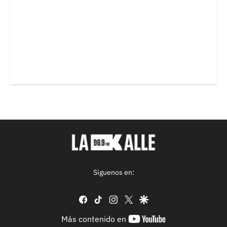
Síguenos en:
facebook
tiktok
instagram
twitter
google
youtube-
Más contenido en