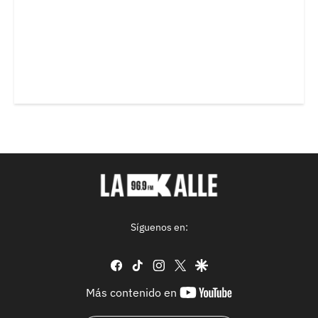
Síguenos en:
facebook
tiktok
instagram
twitter
google
youtube-
Más contenido en
footer