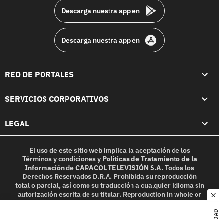
Descarga nuestra app en
Descarga nuestra app en
RED DE PORTALES
SERVICIOS CORPORATIVOS
LEGAL
El uso de este sitio web implica la aceptación de los
Términos y condiciones
y
Políticas de Tratamiento de la
Información
de
CARACOL TELEVISIÓN S.A.
Todos los
Derechos Reservados D.R.A. Prohibida su reproducción
total o parcial, así como su traducción a cualquier idioma sin
autorización escrita de su titular. Reproduction in whole or
c
in part, or translation without written permission is
prohibited. All rights reserved 2025.