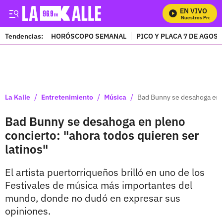
EN VIVO
Mira Todos Nuestros Program
Tendencias:
HORÓSCOPO SEMANAL
PICO Y PLACA 7 DE AGOS
PUBLICIDAD
/
/
/
La Kalle
Entretenimiento
Música
Bad Bunny se desahoga en p
Bad Bunny se desahoga en pleno
concierto: "ahora todos quieren ser
latinos"
El artista puertorriqueños brilló en uno de los
Festivales de música más importantes del
mundo, donde no dudó en expresar sus
opiniones.