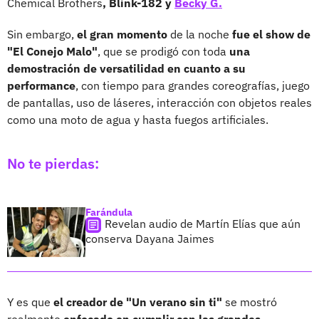
Chemical Brothers
, Blink-182 y
Becky G.
Sin embargo,
el gran momento
de la noche
fue el show de
"El Conejo Malo"
, que se prodigó con toda
una
demostración de versatilidad en cuanto a su
performance
, con tiempo para grandes coreografías, juego
de pantallas, uso de láseres, interacción con objetos reales
como una moto de agua y hasta fuegos artificiales.
No te pierdas:
Farándula
Revelan audio de Martín Elías que aún
conserva Dayana Jaimes
Y es que
el creador de "Un verano sin ti"
se mostró
realmente
enfocado en cumplir con las grandes