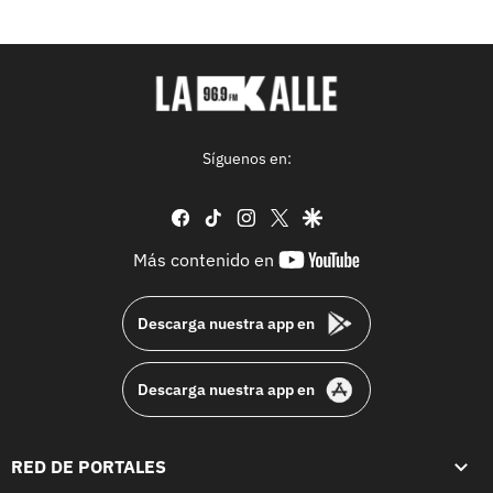
Síguenos en:
facebook
tiktok
instagram
twitter
google
youtube-
Más contenido en
footer
Descarga nuestra app en
Descarga nuestra app en
RED DE PORTALES