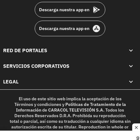
Descarga nuestra app en
Descarga nuestra app en
RED DE PORTALES
SERVICIOS CORPORATIVOS
LEGAL
El uso de este sitio web implica la aceptación de los
Términos y condiciones
y
Políticas de Tratamiento de la
Información
de
CARACOL TELEVISIÓN S.A.
Todos los
Derechos Reservados D.R.A. Prohibida su reproducción
total o parcial, así como su traducción a cualquier idioma sin
autorización escrita de su titular. Reproduction in whole or
c
in part, or translation without written permission is
prohibited. All rights reserved 2025.