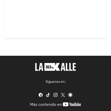
Síguenos en:
facebook
tiktok
instagram
twitter
google
youtube-
Más contenido en
footer