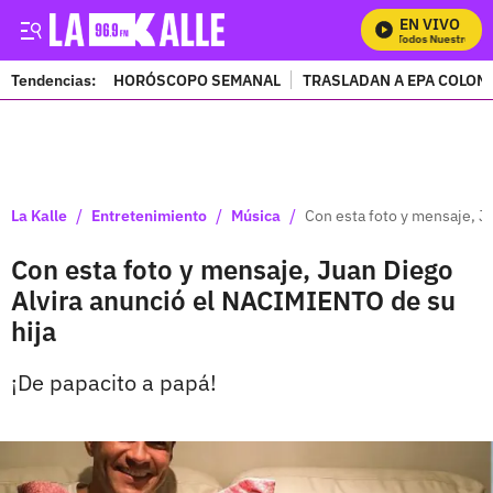
EN VIVO
Mira Todos Nuestros Pro
Tendencias:
HORÓSCOPO SEMANAL
TRASLADAN A EPA COLOM
PUBLICIDAD
/
/
/
La Kalle
Entretenimiento
Música
Con esta foto y mensaje, J
Con esta foto y mensaje, Juan Diego
Alvira anunció el NACIMIENTO de su
hija
¡De papacito a papá!